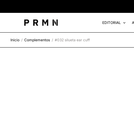
EDITORIAL
Inicio
/
Complementos
/
#032 silueta ear cuff