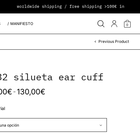
worldwide shipping / free shipping >100€ in peninsul
S
MANIFIESTO
0
Previous Product
32 silueta ear cuff
00
€
130,00
€
–
ial