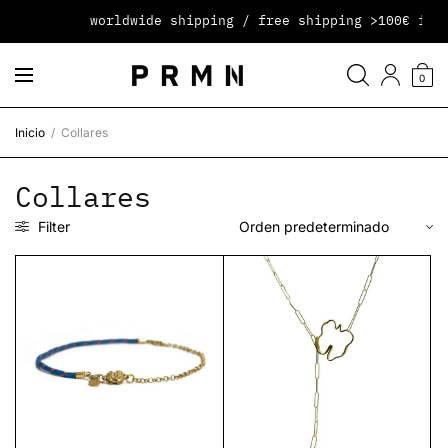
worldwide shipping / free shipping >100€ in p
0
Inicio
/
Collares
Collares
Filter