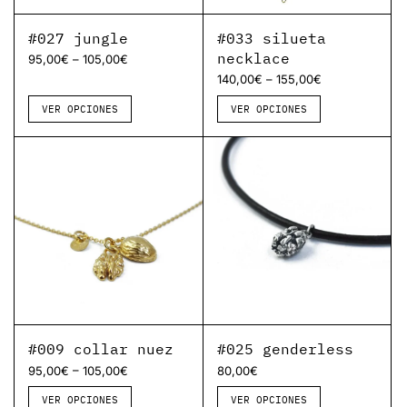
#027 jungle
#033 silueta
necklace
–
95,00
€
105,00
€
–
140,00
€
155,00
€
VER OPCIONES
VER OPCIONES
#009 collar nuez
#025 genderless
–
95,00
€
105,00
€
80,00
€
VER OPCIONES
VER OPCIONES