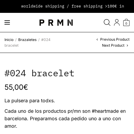
worldwide shipping / free shipping >100€ in peni
0
Previous Product
Inicio
/
Brazaletes
/
#024
bracelet
Next Product
#024 bracelet
55,00
€
La pulsera para todxs.
Cada uno de los productos pr/mn son #heartmade en
barcelona. Preparamos cada pedido uno a uno con
amor.