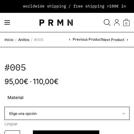
worldwide shipping / free shipping >100€ in pen
0
Previous Product
Inicio
/
Anillos
/
#005
Next Product
#005
95,00
€
110,00
€
–
Material
Limpiar