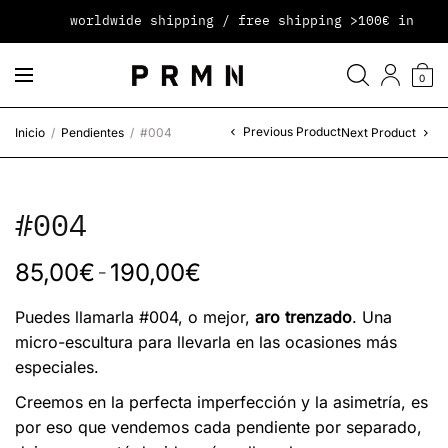
worldwide shipping / free shipping >100€ in peni
0
Previous Product
Inicio
/
Pendientes
/
#004
Next Product
#004
85,00
€
190,00
€
–
Puedes llamarla #004, o mejor,
aro trenzado
. Una
micro-escultura para llevarla en las ocasiones más
especiales.
Creemos en la perfecta imperfección y la asimetría, es
por eso que vendemos cada pendiente por separado,